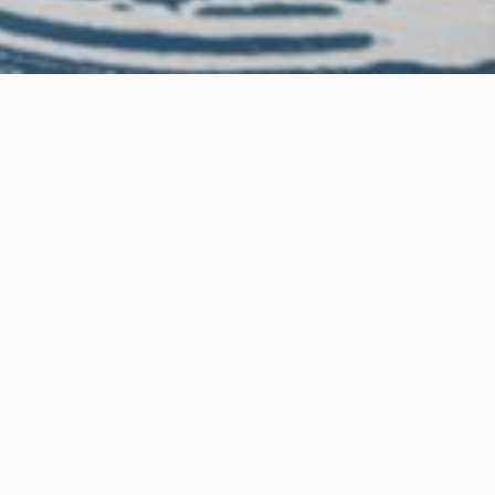
Vi erbjuder kvalitativ och pålitlig
städservice för både privatpersoner
och företag i Göteborg med omnejd
.
Oavsett om du behöver hjälp med
hemstädning, kontorsstädning,
trappstädning eller en rejäl
storstädning inför flytt – vi finns här för